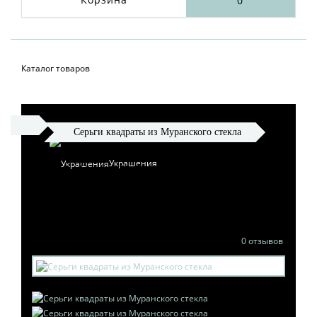
0
Каталог товаров
Серьги квадраты из Муранского стекла
Украшения
СЕРЬГИ КВАДРАТЫ ИЗ
МУРАНСКОГО СТЕКЛА
0 отзывов
Бусы и колье