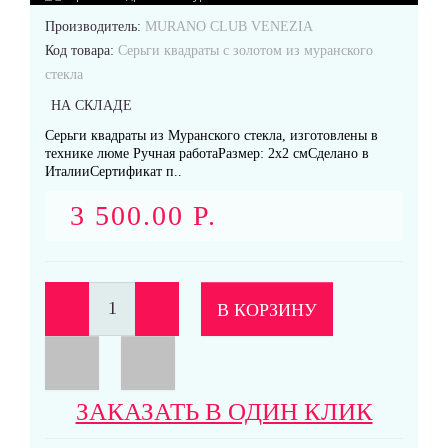
Производитель:
MURANO CLUB VENEZIA
Кольца
Код товара:
Серьги квадраты с золотом из муранского
стекла
НА СКЛАДЕ
Серьги квадраты из Муранского стекла, изготовлены в
технике люме Ручная работаРазмер: 2x2 смСделано в
ИталииСертификат п..
Подвески
3 500.00 Р.
В КОРЗИНУ
Серьги
ЗАКАЗАТЬ В ОДИН КЛИК