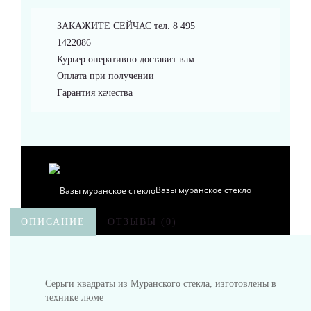
Браслеты
ЗАКАЖИТЕ СЕЙЧАС тел. 8 495
1422086
Курьер оперативно доставит вам
Оплата при получении
Гарантия качества
Аксессуары
Вазы муранское стекло
ОПИСАНИЕ
ОТЗЫВЫ (0)
Кувшины Мурано
Серьги квадраты из Муранского стекла, изготовлены в
технике люме