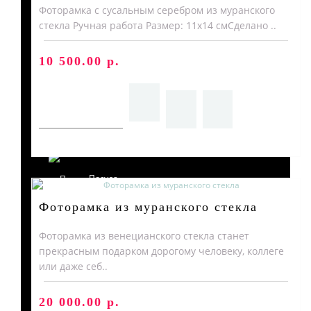
Фоторамка с сусальным серебром из муранского
стекла Ручная работа Размер: 11х14 смСделано ..
10 500.00 р.
Предметы интерьера
Посуда
Фоторамка из муранского стекла
Фоторамка из венецианского стекла станет
прекрасным подарком дорогому человеку, коллеге
или даже себ..
Люстры и Светильники
20 000.00 р.