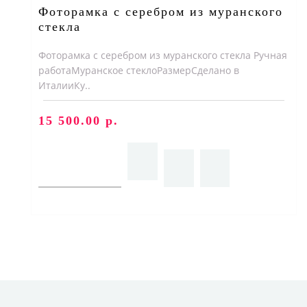
Фоторамка с серебром из муранского
стекла
Фоторамка с серебром из муранского стекла Ручная
работаМуранское стеклоРазмерСделано в
ИталииКу..
15 500.00 р.