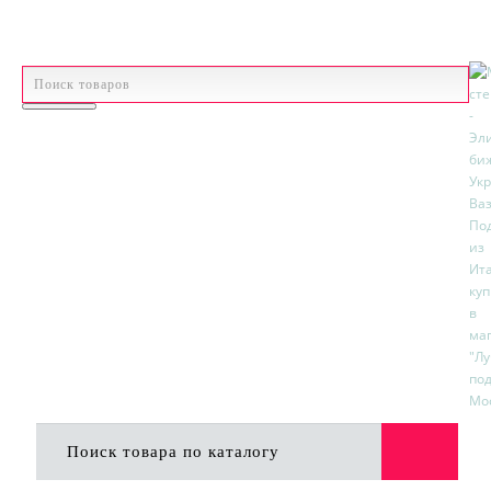
р.
Валюта