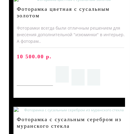
Фоторамка цветная с сусальным
Браслеты
золотом
Фоторамки всегда были отличным решением для
внесения дополнительной "изюминки" в интерьер.
А фоторам..
Аксессуары
10 500.00 р.
Вазы муранское стекло
Фоторамка с сусальным серебром из
муранского стекла
Кувшины Мурано