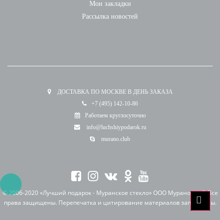
Мои закладки
Рассылка новостей
ДОСТАВКА ПО МОСКВЕ В ДЕНЬ ЗАКАЗА
+7 (495) 142-10-86
Работаем круглосуточно
info@luchshiypodarok.ru
murano.club
© 2006-2020 «Лучший подарок - Муранское стекло» ООО Мурано клуб. Все
права защищены. Перепечатка и цитирование материалов запрещены.