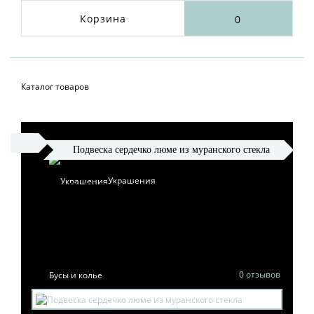
Корзина
0
Каталог товаров
Подвеска сердечко люме из муранского стекла
Украшения
ПОДВЕСКА СЕРДЕЧКО
ЛЮМЕ ИЗ МУРАНСКОГО
СТЕКЛА
0 отзывов
Бусы и колье