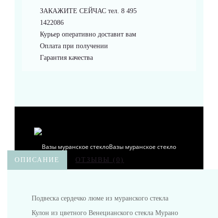
ЗАКАЖИТЕ СЕЙЧАС тел. 8 495
Браслеты
1422086
Курьер оперативно доставит вам
Оплата при получении
Гарантия качества
Аксессуары
Вазы муранское стекло
ОПИСАНИЕ
ОТЗЫВЫ (0)
Подвеска сердечко люме из муранского стекла
Кувшины Мурано
Кулон из цветного Венецианского стекла Мурано