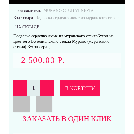
Производитель:
MURANO CLUB VENEZIA
Код товара:
Подвеска сердечко люме из муранского стекла
Кольца
НА СКЛАДЕ
Подвеска сердечко люме из муранского стеклаКулон из
цветного Венецианского стекла Мурано (муранского
стекла) Кулон сердц..
2 500.00 Р.
Подвески
В КОРЗИНУ
Серьги
ЗАКАЗАТЬ В ОДИН КЛИК