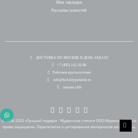
Мои закладки
Рассылка новостей
ДОСТАВКА ПО МОСКВЕ В ДЕНЬ ЗАКАЗА
+7 (495) 142-10-86
Работаем круглосуточно
info@luchshiypodarok.ru
murano.club
© 2006-2020 «Лучший подарок - Муранское стекло» ООО Мурано клуб. Все
права защищены. Перепечатка и цитирование материалов запрещены.