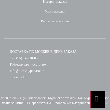
История заказов
Мои закладки
Рассылка новостей
ДОСТАВКА ПО МОСКВЕ В ДЕНЬ ЗАКАЗА
+7 (495) 142-10-86
Работаем круглосуточно
info@luchshiypodarok.ru
murano.club
© 2006-2020 «Лучший подарок - Муранское стекло» ООО Мурано клуб. Все
права защищены. Перепечатка и цитирование материалов запрещены.