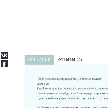
ОПИСАНИЕ
ОТЗЫВЫ (0)
Набор украшений серьги пусеты и подвеска круглая
диам.5 см
Такой аксессуар как подвеска из оригинального муранско
стекла прекрасно подойдут к любому наряду очаровате
Купить набор украшений из муранского сте
Заходите в наш телеграмм канал, чтобы пос