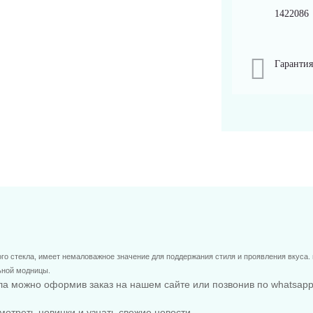
1422086
Гарантия
го стекла, имеет немаловажное значение для поддержания стиля и проявления вкуса. п
льной модницы.
кла можно оформив заказ на нашем сайте или позвонив по whatsap
мотреть новинки и узнать свежие новости