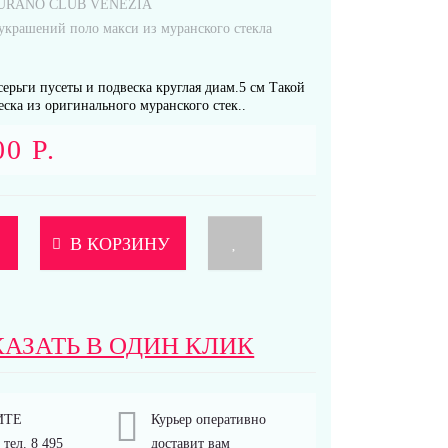
URANO CLUB VENEZIA
украшений поло макси из муранского стекла
ерьги пусеты и подвеска круглая диам.5 см Такой
еска из оригинального муранского стек..
00 Р.
В КОРЗИНУ
КАЗАТЬ В ОДИН КЛИК
ИТЕ
Курьер оперативно
тел. 8 495
доставит вам