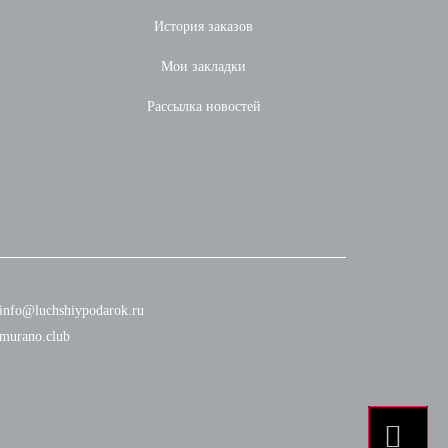
История заказов
Мои закладки
Рассылка новостей
info@luchshiypodarok.ru
murano.club