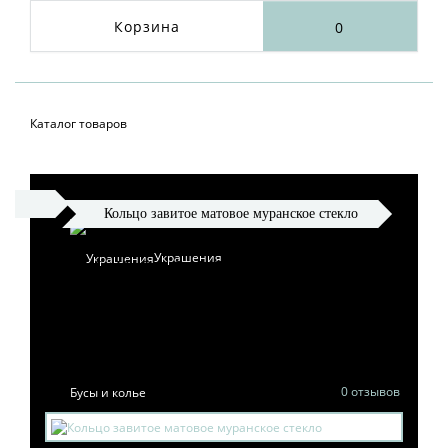
Корзина
0
Каталог товаров
Кольцо завитое матовое муранское стекло
Украшения
КОЛЬЦО ЗАВИТОЕ
МАТОВОЕ МУРАНСКОЕ
СТЕКЛО
0 отзывов
Бусы и колье