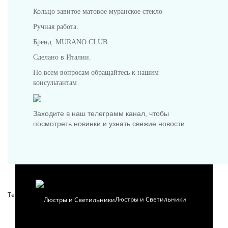
Кольцо завитое матовое муранское стекло
Ручная работа.
Бренд: MURANO CLUB
Сделано в Италии.
Предметы интерьера
По всем вопросам обращайтесь к нашим
консультантам
Заходите в наш телеграмм канал, чтобы
посмотреть новинки и узнать свежие новости
Посуда
Теги:
кольца
,
украшения
,
муранское стекло
Люстры и Светильники
ХИТЫ ПРОДАЖ