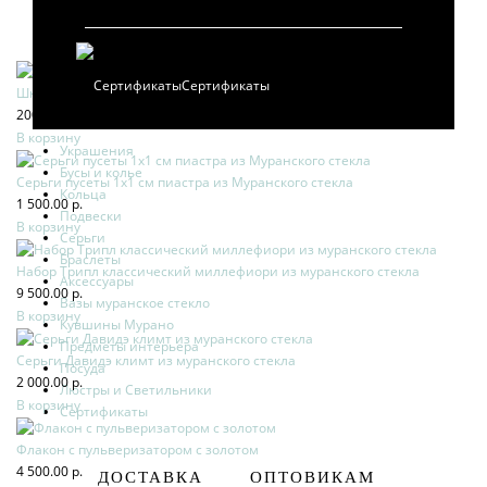
Сертификаты
Шнурок для крестиков и подвесок
200.00 р.
В корзину
Украшения
Бусы и колье
Серьги пусеты 1х1 см пиастра из Муранского стекла
Кольца
1 500.00 р.
Подвески
В корзину
Серьги
Браслеты
Набор Трипл классический миллефиори из муранского стекла
Аксессуары
9 500.00 р.
Вазы муранское стекло
В корзину
Кувшины Мурано
Предметы интерьера
Серьги Давидэ климт из муранского стекла
Посуда
2 000.00 р.
Люстры и Светильники
В корзину
Сертификаты
Флакон с пульверизатором с золотом
4 500.00 р.
ДОСТАВКА
ОПТОВИКАМ