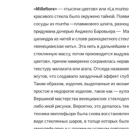
«Millefiore»
— «тысячи цветов» или «La murins
красивого стекла было окружено тайной. Появи
сосуды из murrha —плавикового шпата, разноц
придумана дочерью Анджело Баровьера — Марие
цилиндра из нитей и слоев разноцветного стек
«венецианская нить». Эта нить в дальнейшем 
стеклянную массу, потом производится выдува
цветов», причем намеренно сохранялась нерав
текстуру малахита или агата. Отсюда названия
жгутов, что создавало загадочный эффект 
Таким образом, изделия, выделанные из мозаич
простое и недорогое изделие, такое как — к
Вершиной мастерства венецианских стеклодело
либо иной рисунок. Вероятно, это делалось т
техника миллефьори была снова восстановлена
виде стеклянных шаров, в толще которых были
«миллефьори» и с огромным успехом повторяли