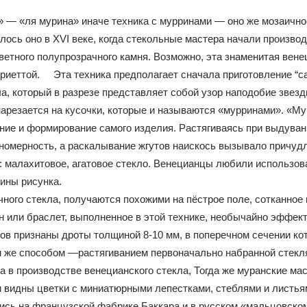
» — «ля мурина» иначе техника с мурринами — оно же мозаичн
лось оно в XVI веке, когда стекольные мастера начали произв
ветного полупрозрачного камня. Возможно, эта знаменитая вене
ттой. Эта техника предполагает сначала приготовление “canna
ла, который в разрезе представляет собой узор наподобие звез
нарезается на кусочки, которые и называются «мурринами». «М
ние и формирование самого изделия. Растягиваясь при выдува
номерность, а раскалывание жгутов наискось вызывало причуд
: малахитовое, агатовое стекло. Венецианцы любили использова
глубины рисунка.
ного стекла, получаются похожими на пёстрое поле, сотканное и
улон или браслет, выполненное в этой технике, необычайно э
в признаны дроты толщиной 8-10 мм, в поперечном сечении кот
ем же способом —растягиванием первоначально набранной стекля
 в производстве венецианского стекла, Тогда же муранские мас
 видны цветки с миниатюрными лепестками, стеблями и листья
сь на французской фабрике Баккара и в русском «мальцовском 