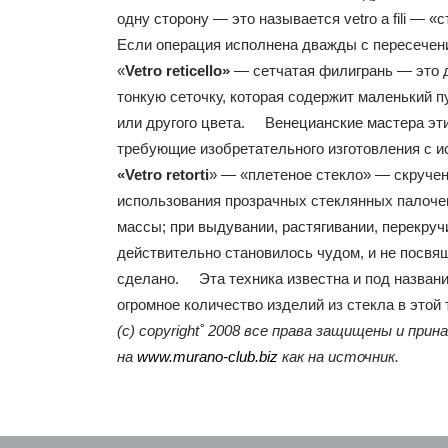
одну сторону — это называется vetro a fili — 
Если операция исполнена дважды с пересечен
«
Vetro reticello»
— сетчатая филигрань — это д
тонкую сеточку, которая содержит маленький 
или другого цвета. Венецианские мастера эти
требующие изобретательного изготовления с 
«Vetro retorti
» — «плетеное стекло» — скручен
использования прозрачных стеклянных палочек
массы; при выдувании, растягивании, перекру
действительно становилось чудом, и не посвящ
сделано. Эта техника известна и под название
огромное количество изделий из стекла в этой
(с) copyright˚ 2008 все права защищены и пр
на
www.murano-club.biz
как на источник.