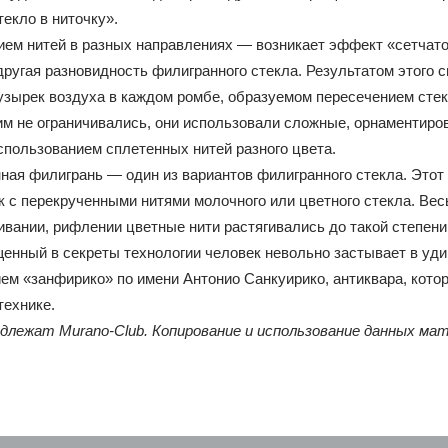
«стекло в ниточку».
ием нитей в разных направлениях — возникает эффект «сетчат
ругая разновидность филигранного стекла. Результатом этого с
пузырек воздуха в каждом ромбе, образуемом пересечением сте
м не ограничивались, они использовали сложные, орнаментиров
использованием сплетенных нитей разного цвета.
ная филигрань — один из вариантов филигранного стекла. Этот 
 с перекрученными нитями молочного или цветного стекла. Вес
чивании, рифлении цветные нити растягивались до такой степен
енный в секреты технологии человек невольно застывает в удив
м «занфирико» по имени Антонио Санкуирико, антиквара, котор
 технике.
инадлежат Murano-Club. Копирование и использование данных м