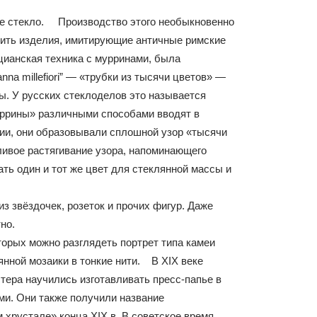
ое стекло. Производство этого необыкновенно
одить изделия, имитирующие античные римские
цианская техника с мурринами, была
 millefiori” — «трубки из тысячи цветов» —
ды. У русских стеклоделов это называется
уррины» различными способами вводят в
нии, они образовывали сплошной узор «тысячи
ливое растягивание узора, напоминающего
ть один и тот же цвет для стеклянной массы и
з звёздочек, розеток и прочих фигур. Даже
ффектно.
орых можно разглядеть портрет типа камеи
нной мозаики в тонкие нити. В XIX веке
тера научились изготавливать пресс-папье в
ми. Они также получили название
хрустале» конца XIX в. В советское время