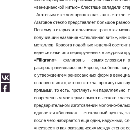
«венецианской нитью» блестяще овладели ста
Агатовым стеклом принято называть стекло, с
Агатовое стекло представляет большое разнооб
Поэтому в старых итальянских трактатах мож
получивший название «стеклянная вить», или 
металлов. Красота подобных изделий состоит 
виде сеточки или перекрученных в ажурный к
«Filigrano»
— филигрань — самая сложная и раф
распространившаяся по Европе, особенно поп
с утверждением ренессансных форм в венециа
опалового или цветного стекла, протянутых вн
прямыми, то есть, протянутыми параллельно, 
современным мастерам самого высокого класса 
предварительном изготовлении молочно-белых 
вдувается «баночка» — стеклянный пузырь, за
после чего набирается еще один, наружный, с
«неизвестно как оказавшиеся» между стенок с