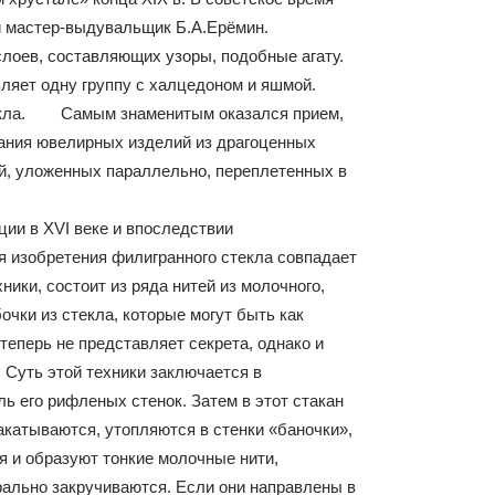
ий мастер-выдувальщик Б.А.Ерёмин.
лоев, составляющих узоры, подобные агату.
вляет одну группу с халцедоном и яшмой.
стекла. Самым знаменитым оказался прием,
вания ювелирных изделий из драгоценных
й, уложенных параллельно, переплетенных в
ии в XVI веке и впоследствии
 изобретения филигранного стекла совпадает
ки, состоит из ряда нитей из молочного,
очки из стекла, которые могут быть как
еперь не представляет секрета, однако и
 Суть этой техники заключается в
ь его рифленых стенок. Затем в этот стакан
акатываются, утопляются в стенки «баночки»,
я и образуют тонкие молочные нити,
рально закручиваются. Если они направлены в