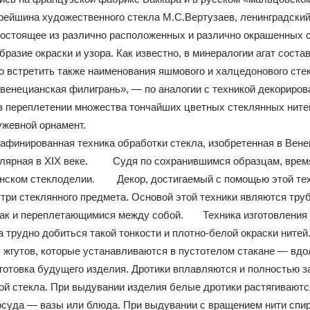
рейшина художественного стекла М.С.Вертузаев, ленинградск
остоящее из различно расположенных и различно окрашенных с
разие окраски и узора. Как известно, в минералогии агат соста
но встретить также наименования яшмового и халцедонового 
«венецианская филигрань», — по аналогии с техникой декориро
в переплетении множества тончайших цветных стеклянных ните
ружевной орнамент.
инированная техника обработки стекла, изобретенная в Венец
улярная в XIX веке. Судя по сохранившимся образцам, время
нском стеклоделии. Декор, достигаемый с помощью этой техни
утри стеклянного предмета. Основой этой техники являются труб
так и переплетающимися между собой. Техника изготовления т
трудно добиться такой тонкости и плотно-белой окраски нитей.
жгутов, которые устанавливаются в пустотелом стакане — вдол
готовка будущего изделия. Дротики вплавляются и полностью з
лой стекла. При выдувании изделия белые дротики растягиваютс
осуда — вазы или блюда. При выдувании с вращением нити спи