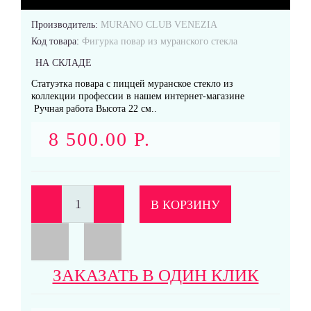
Производитель:
MURANO CLUB VENEZIA
Код товара:
Фигурка повар из муранского стекла
Кольца
НА СКЛАДЕ
Статуэтка повара с пиццей муранское стекло из
коллекции профессии в нашем интернет-магазине
Ручная работа Высота 22 см..
8 500.00 Р.
Подвески
В КОРЗИНУ
Серьги
ЗАКАЗАТЬ В ОДИН КЛИК