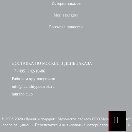
История заказов
Мои закладки
Рассылка новостей
ДОСТАВКА ПО МОСКВЕ В ДЕНЬ ЗАКАЗА
+7 (495) 142-10-86
Работаем круглосуточно
info@luchshiypodarok.ru
murano.club
© 2006-2020 «Лучший подарок - Муранское стекло» ООО Мурано клуб. Все
права защищены. Перепечатка и цитирование материалов запрещены.