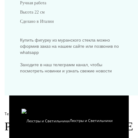
Ручная работа
Высота 22 см
Сделано в Италии
Предметы интерьера
Купить фигурку из муранского стекла можно
оформив заказ на нашем сайте или позвонив по
whatsapp
Заходите в наш телеграмм канал, чтобы
посмотреть новинки и узнать свежие новости
Посуда
Теги:
фигурки профессии
,
скульптуры
,
муранское стекло
,
статуэтки
Люстры и Светильники
РЕКОМЕНДУЕМЫЕ