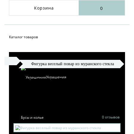
Корзина
0
Каталог товаров
Фигурка веселый повар из муранского стекла
Украшения
ФИГУРКА ВЕСЕЛЫЙ
ПОВАР ИЗ
МУРАНСКОГО СТЕКЛА
0 отзывов
Бусы и колье