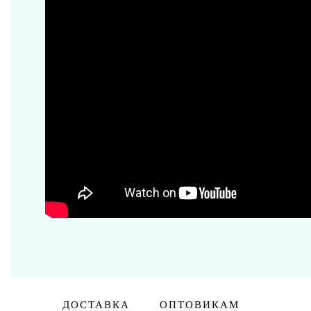
Сертификаты
Украшения
Бусы и колье
Кольца
Подвески
Серьги
Браслеты
Аксессуары
Вазы муранское стекло
Кувшины Мурано
Предметы интерьера
Посуда
Люстры и Светильники
Сертификаты
ДОСТАВКА
ОПТОВИКАМ