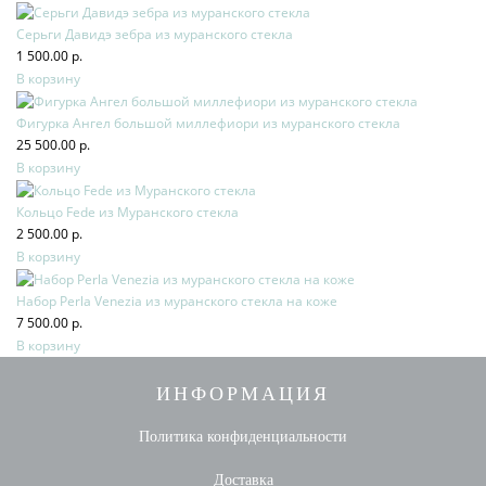
Серьги Давидэ зебра из муранского стекла
1 500.00 р.
В корзину
Фигурка Ангел большой миллефиори из муранского стекла
25 500.00 р.
В корзину
Кольцо Fede из Муранского стекла
2 500.00 р.
В корзину
Набор Perla Venezia из муранского стекла на коже
7 500.00 р.
В корзину
ИНФОРМАЦИЯ
Политика конфиденциальности
Доставка