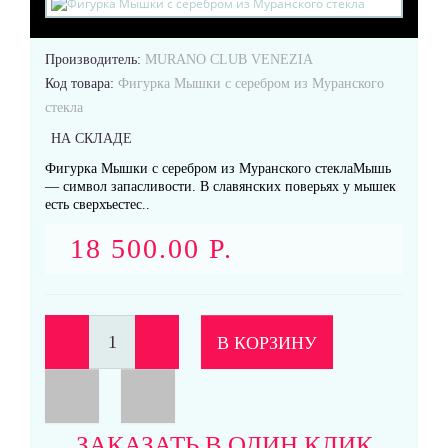
Производитель:
MURANO CLUB VENEZIA
Кольца
Код товара:
Фигурка Мышки с серебром из Муранского
стекла
НА СКЛАДЕ
Фигурка Мышки с серебром из Муранского стеклаМышь
— символ запасливости. В славянских поверьях у мышек
есть сверхъестес..
Подвески
18 500.00 Р.
В КОРЗИНУ
Серьги
ЗАКАЗАТЬ В ОДИН КЛИК