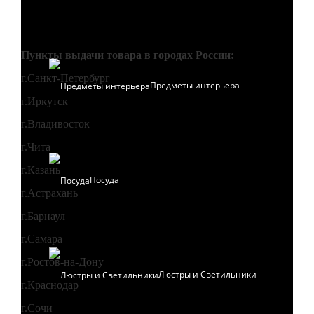
Пункты выдачи товара в городах России:
г.Санкт-Петербург
Предметы интерьера
г.Иркутск
г.Владивосток
г.Чита
г.Казань
Посуда
г.Астрахань
г.Барнаул
г.Самара
г.Ростов-на-Дону
Люстры и Светильники
г.Краснодар
г.Сочи