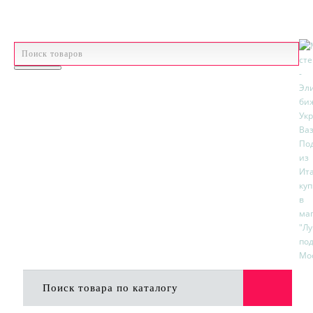
р.
Валюта