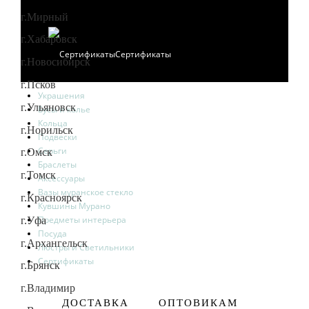
г.Мирный
г.Хабаровск
Сертификаты
г.Новосибирск
г.Псков
Украшения
г.Ульяновск
Бусы и колье
Кольца
г.Норильск
Подвески
Серьги
г.Омск
Браслеты
г.Томск
Аксессуары
Вазы муранское стекло
г.Красноярск
Кувшины Мурано
Предметы интерьера
г.Уфа
Посуда
г.Архангельск
Люстры и Светильники
Сертификаты
г.Брянск
г.Владимир
ДОСТАВКА
ОПТОВИКАМ