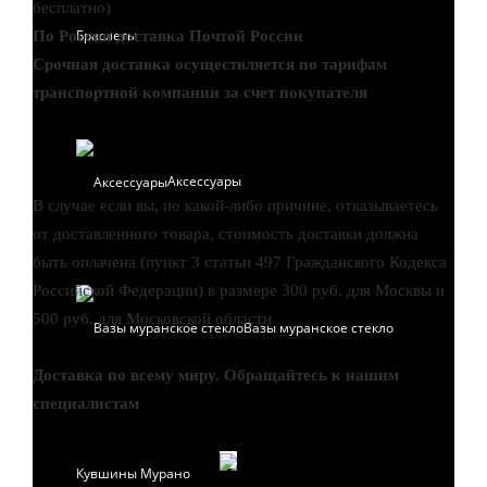
бесплатно)
Браслеты
По России доставка Почтой России
Срочная доставка осуществляется по тарифам
транспортной компании за счет покупателя
Аксессуары
В случае если вы, по какой-либо причине, отказываетесь
от доставленного товара, стоимость доставки должна
быть оплачена (пункт 3 статьи 497 Гражданского Кодекса
Российской Федерации) в размере 300 руб. для Москвы и
500 руб. для Московской области
Вазы муранское стекло
Доставка по всему миру. Обращайтесь к нашим
специалистам
СВЯЗАТЬСЯ С НАМИ:
Кувшины Мурано