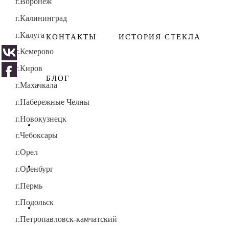
г.Воронеж
г.Калининград
г.Калуга
КОНТАКТЫ
ИСТОРИЯ СТЕКЛА
г.Кемерово
г.Киров
БЛОГ
г.Махачкала
г.Набережные Челны
г.Новокузнецк
г.Чебоксары
г.Орел
г.Оренбург
г.Пермь
г.Подольск
г.Петропавловск-камчатский