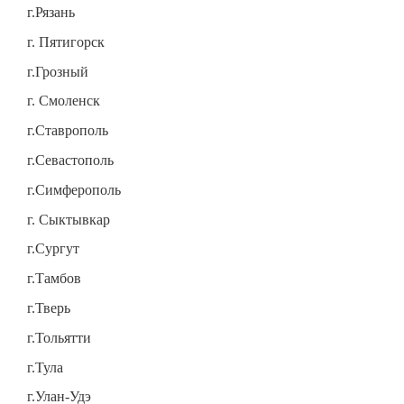
г.Рязань
г. Пятигорск
г.Грозный
г. Смоленск
г.Ставрополь
г.Севастополь
г.Симферополь
г. Сыктывкар
г.Сургут
г.Тамбов
г.Тверь
г.Тольятти
г.Тула
г.Улан-Удэ