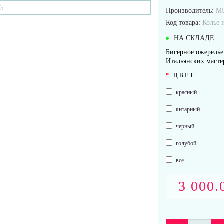
Производитель:
M
Код товара:
Колье 
НА СКЛАДЕ
Бисерное ожерелье
Итальянских масте
ЦВЕТ
красный
янтарный
черный
голубой
все
3 000.