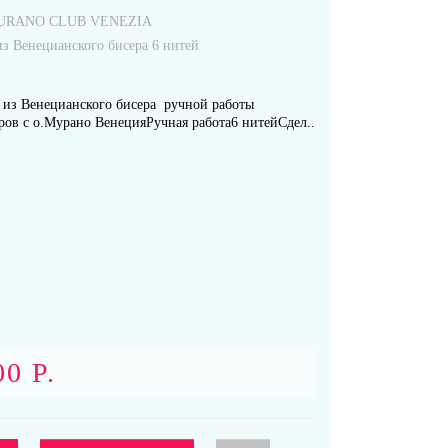
URANO CLUB VENEZIA
из Венецианского бисера 6 нитей
 из Венецианского бисера ручной работы
ров с о.Мурано ВенецияРучная работа6 нитейСдел..
00 Р.