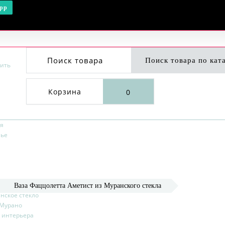
pp
Поиск товара
Корзина
0
я
лье
ры
Ваза Фаццолетта Аметист из Муранского стекла
нское стекло
Мурано
 интерьера