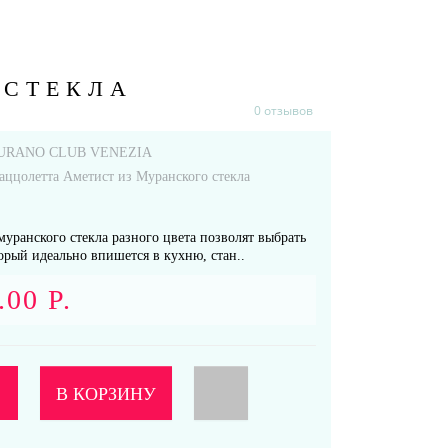
 СТЕКЛА
0 отзывов
URANO CLUB VENEZIA
аццолетта Аметист из Муранского стекла
муранского стекла разного цвета позволят выбрать
орый идеально впишется в кухню, стан..
.00 Р.
В КОРЗИНУ