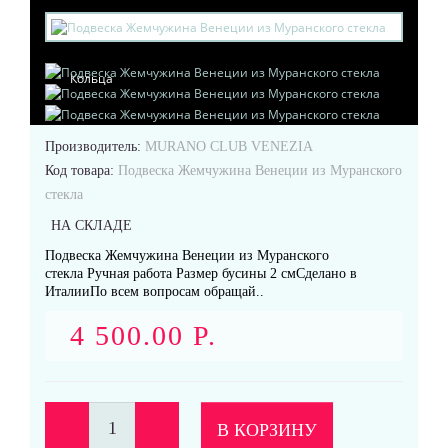
Кольца
Производитель:
MURANO CLUB VENEZIA
Код товара:
Подвеска Жемчужина Венеции из Муранского
стекла
Подвески
НА СКЛАДЕ
Подвеска Жемчужина Венеции из Муранского
стекла Ручная работа Размер бусины 2 смСделано в
ИталииПо всем вопросам обращай..
4 500.00 Р.
Серьги
В КОРЗИНУ