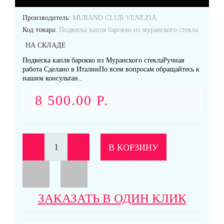
Производитель:
MURANO CLUB VENEZIA
Код товара:
Подвеска капля барокко из муранского стекла
Кольца
НА СКЛАДЕ
Подвеска капля барокко из Муранского стеклаРучная
работа Сделано в ИталииПо всем вопросам обращайтесь к
нашим консультан..
8 500.00 Р.
Подвески
В КОРЗИНУ
Серьги
ЗАКАЗАТЬ В ОДИН КЛИК