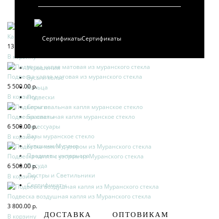
Картина Георгины
Сертификаты
13 500.00 р.
В корзину
Украшения
Подвеска капля матовая из муранского стекла
Бусы и колье
5 500.00 р.
Кольца
В корзину
Подвески
Серьги
Подвеска овальная капля муранское стекло
Браслеты
6 500.00 р.
Аксессуары
Вазы муранское стекло
В корзину
Кувшины Мурано
Предметы интерьера
Подвеска капля с узором из Муранского стекла
Посуда
6 500.00 р.
Люстры и Светильники
В корзину
Сертификаты
Подвеска воздушная капля из Муранского стекла
3 800.00 р.
ДОСТАВКА
ОПТОВИКАМ
В корзину