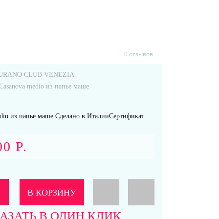
0 отзывов
URANO CLUB VENEZIA
Casanova medio из папье маше
dio из папье маше Сделано в ИталииСертификат
00 Р.
В КОРЗИНУ
АЗАТЬ В ОДИН КЛИК