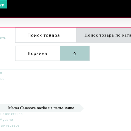
pp
Поиск товара
Корзина
0
я
лье
ры
Маска Casanova medio из папье маше
нское стекло
Мурано
 интерьера